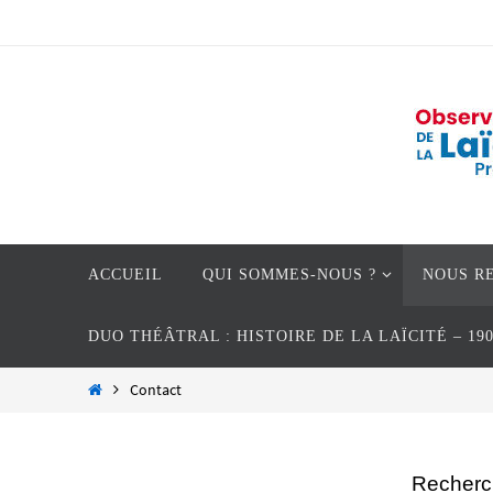
Passer
vers
le
contenu
Passer
ACCUEIL
QUI SOMMES-NOUS ?
NOUS R
vers
le
DUO THÉÂTRAL : HISTOIRE DE LA LAÏCITÉ – 19
contenu
Home
Contact
Recherc