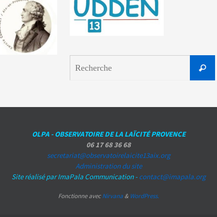
Reche
OLPA - OBSERVATOIRE DE LA LAÏCITÉ PROVENCE
06 17 68 36 68
secretariat@observatoirelaicite13aix.org
Administration du site
Site réalisé par ImaPala Communication -
contact@imapala.org
Fonctionne avec
Nirvana
&
WordPress.