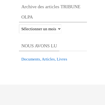
OLPA
Archive des articles TRIBUNE
par
OLPA
catégories
Archive
des
articles
NOUS AVONS LU
TRIBUNE
OLPA
Documents, Articles, Livres