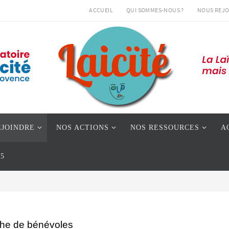
ACCUEIL
QUI SOMMES-NOUS ?
NOUS REJO
EJOINDRE
NOS ACTIONS
NOS RESSOURCES
A
05
he de bénévoles