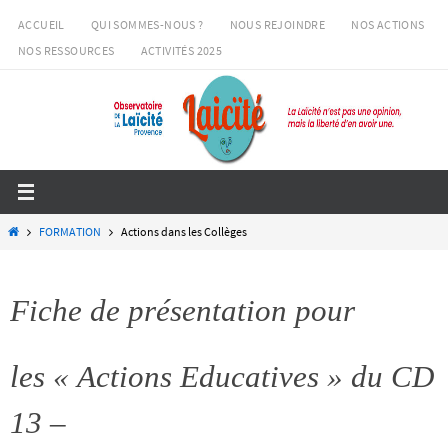
Passer
ACCUEIL
QUI SOMMES-NOUS ?
NOUS REJOINDRE
NOS ACTIONS
vers
NOS RESSOURCES
ACTIVITÉS 2025
le
contenu
Home
FORMATION
Actions dans les Collèges
Fiche de présentation pour
les « Actions Educatives » du CD
13 –