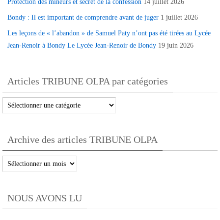
Protection des mineurs et secret de la confession
14 juillet 2026
Bondy : Il est important de comprendre avant de juger
1 juillet 2026
Les leçons de « l’abandon » de Samuel Paty n’ont pas été tirées au Lycée
Jean-Renoir à Bondy Le Lycée Jean-Renoir de Bondy
19 juin 2026
Articles TRIBUNE OLPA par catégories
Articles
TRIBUNE
OLPA
Archive des articles TRIBUNE OLPA
par
catégories
Archive
des
articles
NOUS AVONS LU
TRIBUNE
OLPA