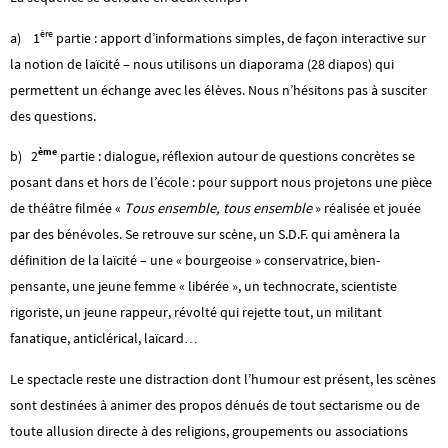
ère
a)
1
partie : apport d’informations simples, de façon interactive sur
la notion de laïcité – nous utilisons un diaporama (28 diapos) qui
permettent un échange avec les élèves. Nous n’hésitons pas à susciter
des questions.
ème
b) 2
partie : dialogue, réflexion autour de questions concrètes se
posant dans et hors de l’école : pour support nous projetons une pièce
de théâtre filmée «
Tous ensemble, tous ensemble
» réalisée et jouée
par des bénévoles. Se retrouve sur scène, un S.D.F. qui amènera la
définition de la laïcité – une « bourgeoise » conservatrice, bien-
pensante, une jeune femme « libérée », un technocrate, scientiste
rigoriste, un jeune rappeur, révolté qui rejette tout, un militant
fanatique, anticlérical, laïcard…
Le spectacle reste une distraction dont l’humour est présent, les scènes
sont destinées à animer des propos dénués de tout sectarisme ou de
toute allusion directe à des religions, groupements ou associations