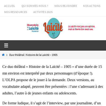
Passer
ACCUEIL
QUI SOMMES-NOUS ?
NOUS REJOINDRE
NOS ACTIONS
vers
NOS RESSOURCES
ACTIVITÉS 2025
le
contenu
Home
Duo théâtral : histoire de la Laïcité – 1905
Ce duo théâtral « Histoire de la Laïcité – 1905 » d’une durée de 15
mn environ est interprété par deux personnages (d’époque !).
L’OLPA propose de le jouer à la demande. Deux versions, au
vocabulaire adapté, peuvent être présentées : l’une s’adressant à des
adultes, l’autre à de jeunes enfants ou adolescents.
De forme ludique, il s’agit de l’interview, par une journaliste, d’un