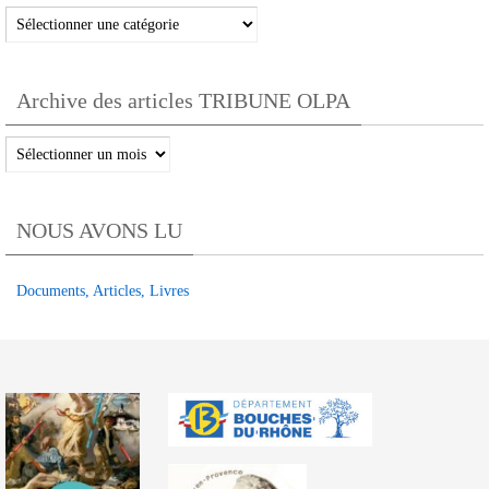
Articles
TRIBUNE
OLPA
Archive des articles TRIBUNE OLPA
par
catégories
Archive
des
articles
NOUS AVONS LU
TRIBUNE
OLPA
Documents, Articles, Livres