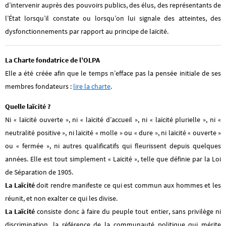
d’intervenir auprès des pouvoirs publics, des élus, des représentants de
l’État lorsqu’il constate ou lorsqu’on lui signale des atteintes, des
dysfonctionnements par rapport au principe de laïcité.
La Charte fondatrice de l’OLPA
Elle a été créée afin que le temps n’efface pas la pensée initiale de ses
membres fondateurs :
lire la charte
.
Quelle laïcité ?
Ni « laïcité ouverte », ni « laïcité d’accueil », ni « laïcité plurielle », ni «
neutralité positive », ni laïcité « molle » ou « dure », ni laïcité « ouverte »
ou « fermée », ni autres qualificatifs qui fleurissent depuis quelques
années. Elle est tout simplement « Laïcité », telle que définie par la Loi
de Séparation de 1905.
La Laïcité
doit rendre manifeste ce qui est commun aux hommes et les
réunit, et non exalter ce qui les divise.
La Laïcité
consiste donc à faire du peuple tout entier, sans privilège ni
discrimination, la référence de la communauté politique qui mérite