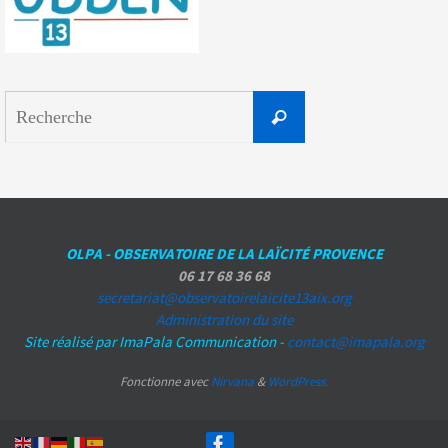
Search
Recherche
for:
OLPA - OBSERVATOIRE DE LA LAÏCITÉ PROVENCE
06 17 68 36 68
secretariat@observatoirelaicite13aix.org
Administration du site
Site réalisé par ImaPala Communication -
contact@imapala.org
Fonctionne avec
Nirvana
&
WordPress.