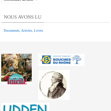
des
articles
NOUS AVONS LU
TRIBUNE
OLPA
Documents, Articles, Livres