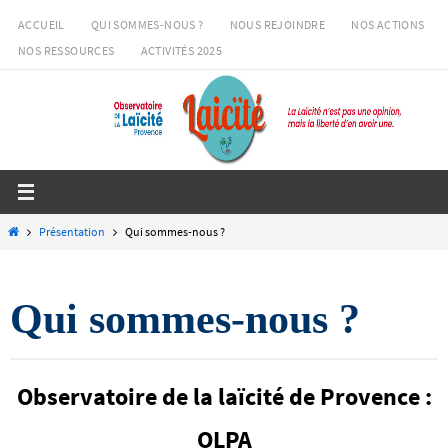
Passer
ACCUEIL
QUI SOMMES-NOUS ?
NOUS REJOINDRE
NOS ACTIONS
vers
NOS RESSOURCES
ACTIVITÉS 2025
le
contenu
Home
Présentation
Qui sommes-nous ?
Qui sommes-nous ?
Observatoire de la laïcité de Provence :
OLPA