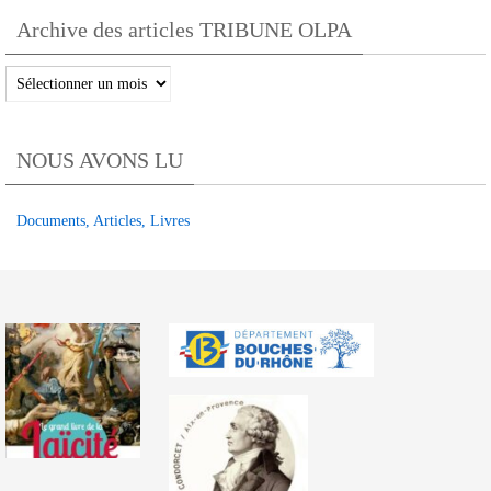
OLPA
Archive des articles TRIBUNE OLPA
par
catégories
Archive
des
articles
NOUS AVONS LU
TRIBUNE
OLPA
Documents, Articles, Livres