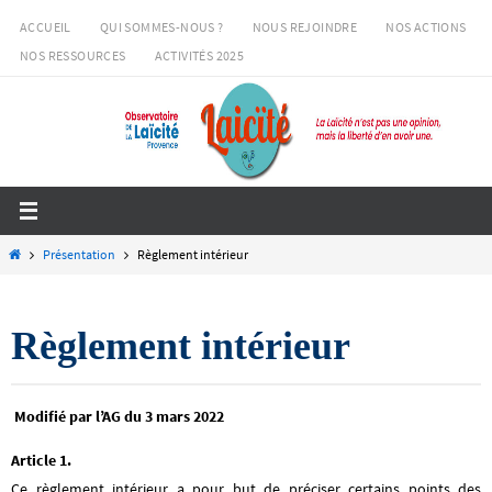
Passer
ACCUEIL
QUI SOMMES-NOUS ?
NOUS REJOINDRE
NOS ACTIONS
vers
NOS RESSOURCES
ACTIVITÉS 2025
le
contenu
Home
Présentation
Règlement intérieur
Règlement intérieur
Modifié par l’AG du 3 mars 2022
Article 1.
Ce règlement intérieur a pour but de préciser certains points des