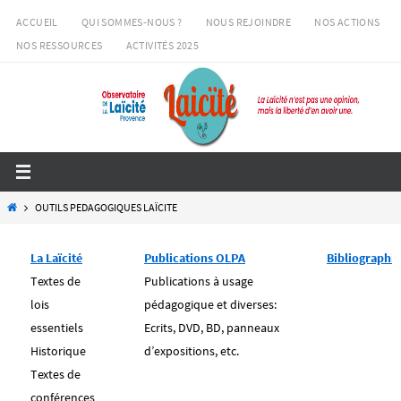
Passer
ACCUEIL
QUI SOMMES-NOUS ?
NOUS REJOINDRE
NOS ACTIONS
vers
NOS RESSOURCES
ACTIVITÉS 2025
le
contenu
Home
OUTILS PEDAGOGIQUES LAÏCITE
La Laïcité
Publications OLPA
Bibliographie
Textes de
Publications à usage
lois
pédagogique et diverses:
essentiels
Ecrits, DVD, BD, panneaux
Historique
d’expositions, etc.
Textes de
conférences