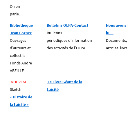
On en
parle…
Bibliothèque
Bulletins OLPA-Contact
Nous avons
Jean Cornec
Bulletins
lu…
Ouvrages
périodiques
d’information
Documents,
d’auteurs et
des activités de l’OLPA
articles, livres
collectifs
Fonds André
ABEILLE
NOUVEAU !
Le Livre Géant de la
Sketch
Laïcité
« Histoire de
la Laïcité »