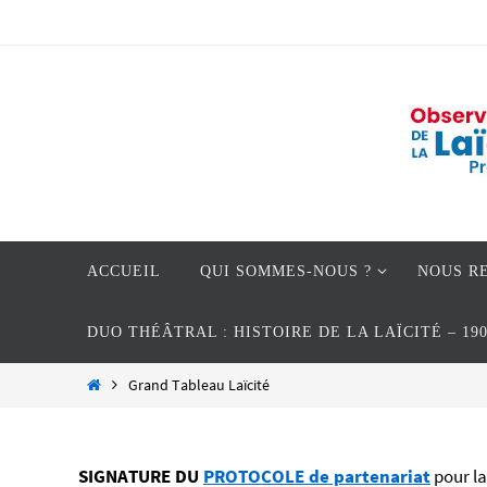
Passer
vers
le
contenu
Passer
ACCUEIL
QUI SOMMES-NOUS ?
NOUS R
vers
le
DUO THÉÂTRAL : HISTOIRE DE LA LAÏCITÉ – 19
contenu
Home
Grand Tableau Laïcité
SIGNATURE DU
PROTOCOLE de partenariat
pour la