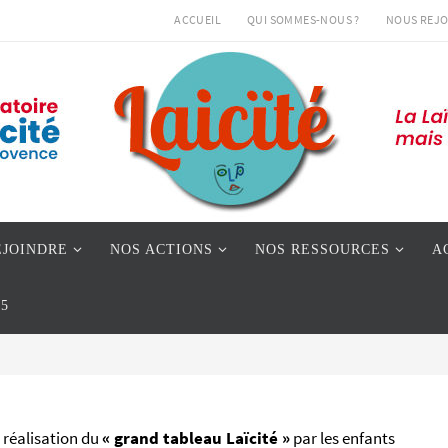
ACCUEIL
QUI SOMMES-NOUS ?
NOUS REJO
EJOINDRE
NOS ACTIONS
NOS RESSOURCES
A
05
 réalisation du
« grand tableau Laïcité »
par les enfants