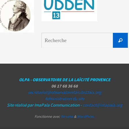
Reche
OLPA - OBSERVATOIRE DE LA LAÏCITÉ PROVENCE
06 17 68 36 68
secretariat@observatoirelaicite13aix.org
Administration du site
Site réalisé par ImaPala Communication -
contact@imapala.org
Fonctionne avec
Nirvana
&
WordPress.