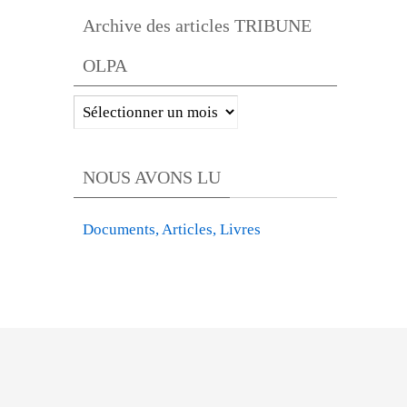
OLPA
Archive des articles TRIBUNE
par
OLPA
catégories
Archive
des
articles
NOUS AVONS LU
TRIBUNE
OLPA
Documents, Articles, Livres