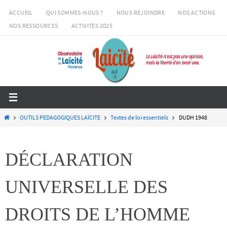
Passer
ACCUEIL
QUI SOMMES-NOUS ?
NOUS REJOINDRE
NOS ACTIONS
vers
NOS RESSOURCES
ACTIVITÉS 2025
le
contenu
Home
OUTILS PEDAGOGIQUES LAÏCITE
Textes de loi essentiels
DUDH 1948
DÉCLARATION
UNIVERSELLE DES
DROITS DE L’HOMME