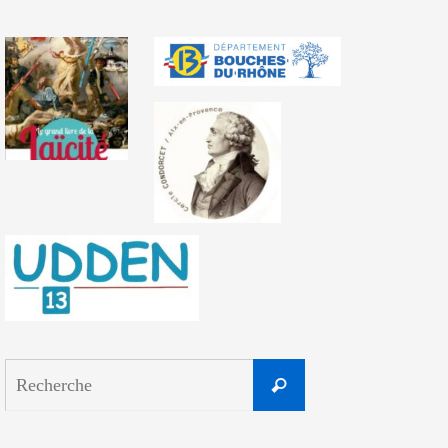
Search
Recherche
for: