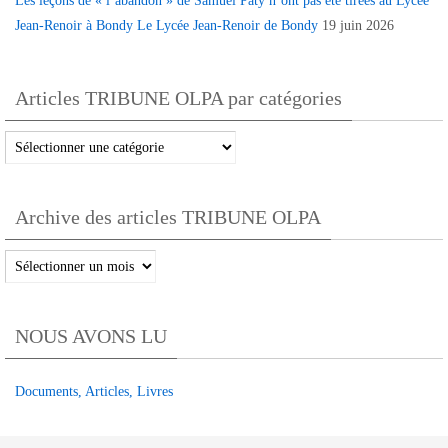
Les leçons de « l’abandon » de Samuel Paty n’ont pas été tirées au Lycée
Jean-Renoir à Bondy Le Lycée Jean-Renoir de Bondy
19 juin 2026
Articles TRIBUNE OLPA par catégories
Articles
TRIBUNE
OLPA
Archive des articles TRIBUNE OLPA
par
catégories
Archive
des
articles
NOUS AVONS LU
TRIBUNE
OLPA
Documents, Articles, Livres