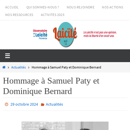
Passer
ACCUEIL
QUI SOMMES-NOUS ?
NOUS REJOINDRE
NOS ACTIONS
vers
NOS RESSOURCES
ACTIVITÉS 2025
le
contenu
Home
Actualités
Hommage à Samuel Paty et Dominique Bernard
Hommage à Samuel Paty et
Dominique Bernard
29 octobre 2024
Actualités