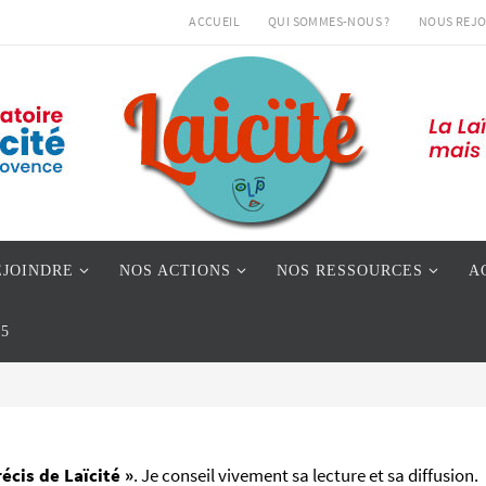
ACCUEIL
QUI SOMMES-NOUS ?
NOUS REJO
EJOINDRE
NOS ACTIONS
NOS RESSOURCES
A
05
récis de Laïcité »
. Je conseil vivement sa lecture et sa diffusion.