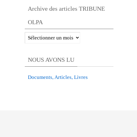
OLPA
Archive des articles TRIBUNE
par
OLPA
catégories
Archive
des
articles
NOUS AVONS LU
TRIBUNE
OLPA
Documents, Articles, Livres