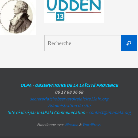
Reche
OLPA - OBSERVATOIRE DE LA LAÏCITÉ PROVENCE
06 17 68 36 68
secretariat@observatoirelaicite13aix.org
Administration du site
Site réalisé par ImaPala Communication -
contact@imapala.org
Fonctionne avec
Nirvana
&
WordPress.