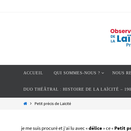
Passer
vers
le
contenu
Passer
ACCUEIL
QUI SOMMES-NOUS ?
NOUS R
vers
le
DUO THÉÂTRAL : HISTOIRE DE LA LAÏCITÉ – 19
contenu
Home
Petit précis de Laïcité
je me suis procuré et j’ai lu avec «
délice
» ce «
Petit p