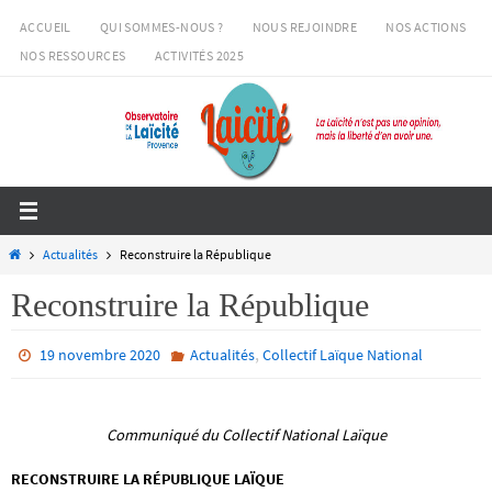
Passer
ACCUEIL
QUI SOMMES-NOUS ?
NOUS REJOINDRE
NOS ACTIONS
vers
NOS RESSOURCES
ACTIVITÉS 2025
le
contenu
Home
Actualités
Reconstruire la République
Reconstruire la République
,
19 novembre 2020
Actualités
Collectif Laïque National
Communiqué du Collectif National Laïque
RECONSTRUIRE LA RÉPUBLIQUE LAÏQUE