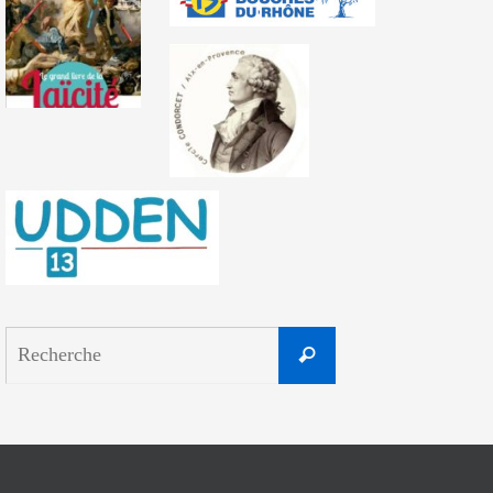
Search
Recherche
for: