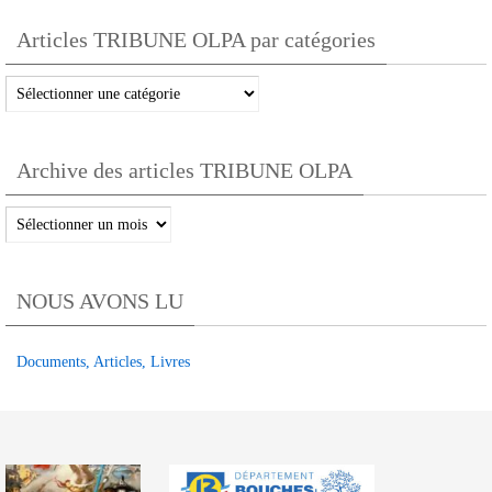
Articles TRIBUNE OLPA par catégories
Articles
TRIBUNE
OLPA
Archive des articles TRIBUNE OLPA
par
catégories
Archive
des
articles
NOUS AVONS LU
TRIBUNE
OLPA
Documents, Articles, Livres