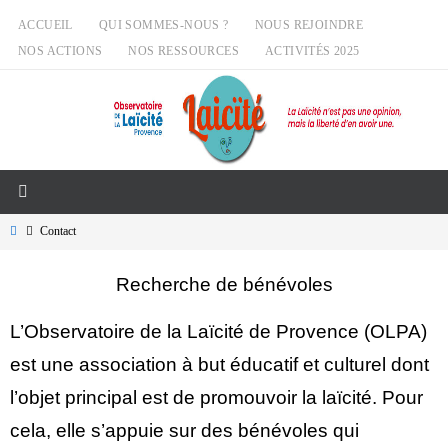
Passer
ACCUEIL
QUI SOMMES-NOUS ?
NOUS REJOINDRE
vers
NOS ACTIONS
NOS RESSOURCES
ACTIVITÉS 2025
le
contenu
Home
Contact
Recherche de bénévoles
L’Observatoire de la Laïcité de Provence (OLPA)
est une association à but éducatif et culturel dont
l’objet principal est de promouvoir la laïcité. Pour
cela, elle s’appuie sur des bénévoles qui