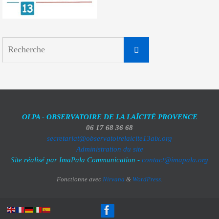
Search
Recherche
for:
OLPA - OBSERVATOIRE DE LA LAÏCITÉ PROVENCE
06 17 68 36 68
secretariat@observatoirelaicite13aix.org
Administration du site
Site réalisé par ImaPala Communication -
contact@imapala.org
Fonctionne avec
Nirvana
&
WordPress.