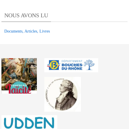
des
articles
NOUS AVONS LU
TRIBUNE
OLPA
Documents, Articles, Livres