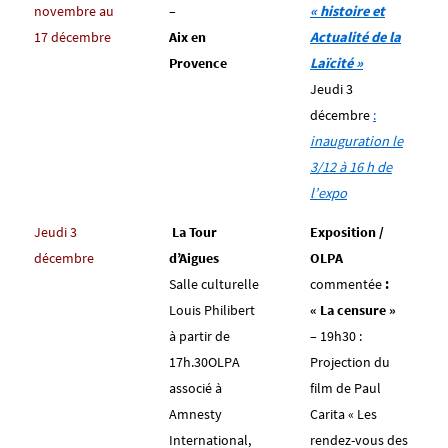
novembre au
–
« histoire et
17 décembre
Aix en
Actualité de la
Provence
Laïcité »
Jeudi 3
décembre
:
inauguration le
3/12 à 16 h de
l’expo
Jeudi 3
La Tour
Exposition /
décembre
d’Aigues
OLPA
Salle culturelle
commentée
:
Louis Philibert
« La censure »
à partir de
– 19h30 :
17h.30OLPA
Projection du
associé à
film de Paul
Amnesty
Carita « Les
International,
rendez-vous des