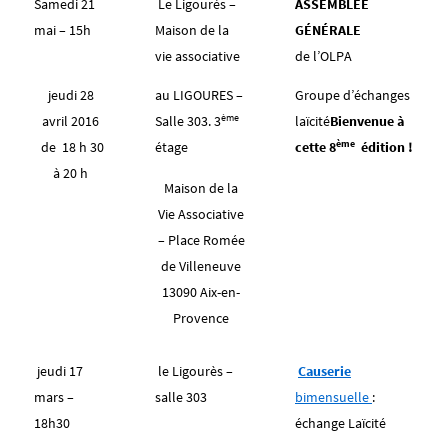
Samedi 21
Le Ligourès –
ASSEMBLÉE
mai – 15h
Maison de la
GÉNÉRALE
vie associative
de l’OLPA
jeudi
28
au LIGOURES –
Groupe d’échanges
ème
avril
2016
Salle 303. 3
laïcité
Bienvenue à
ème
de
18 h 30
étage
cette 8
édition !
à 20 h
Maison de la
Vie Associative
– Place Romée
de Villeneuve
13090 Aix-en-
Provence
jeudi 17
le Ligourès –
Causerie
mars –
salle 303
bimensuelle
:
18h30
échange Laïcité