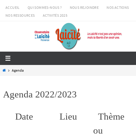
Passer
ACCUEIL
QUI SOMMES-NOUS ?
NOUS REJOINDRE
NOS ACTIONS
vers
NOS RESSOURCES
ACTIVITÉS 2025
le
contenu
Home
Agenda
Agenda 2022/2023
Date
Lieu
Thème
ou