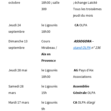
octobre
18h30 ; salle
; échange Laïcité
309
Tous les troisièmes
jeudi du mois
Jeudi 24
le Ligourès
CA
OLPA
septembre
18h30
Dimanche 13
Cours
ASSOGORA
–
septembre
Mirabeau /
stand OLPA
n° 236
Aix en
Provence
Jeudi 28 mai
le Ligourès
AG
Pays d’Aix
18h30
Associations
Samedi 28
le Ligourès
Assemblée
mars
15h
Générale
OLPA
Mardi 17 mars
le Ligourès
CA
OLPA
élargi
9h