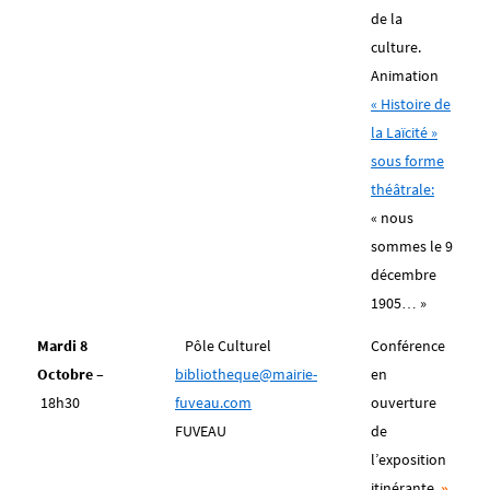
de la
culture.
Animation
« Histoire de
la Laïcité »
sous forme
théâtrale:
« nous
sommes le 9
décembre
1905… »
Mardi 8
Pôle Culturel
Conférence
Octobre –
bibliotheque@mairie-
en
18h30
fuveau.com
ouverture
FUVEAU
de
l’exposition
itinérante
»