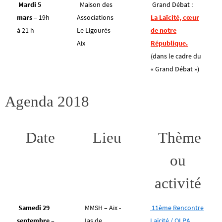
Mardi 5
Maison des
Grand Débat :
mars
– 19h
Associations
La Laïcité, cœur
à 21 h
Le Ligourès
de notre
Aix
République.
(dans le cadre du
« Grand Débat »)
Agenda 2018
Date
Lieu
Thème
ou
activité
Samedi 29
MMSH – Aix -
11ème Rencontre
septembre
–
Jas de
Laïcité / OLPA