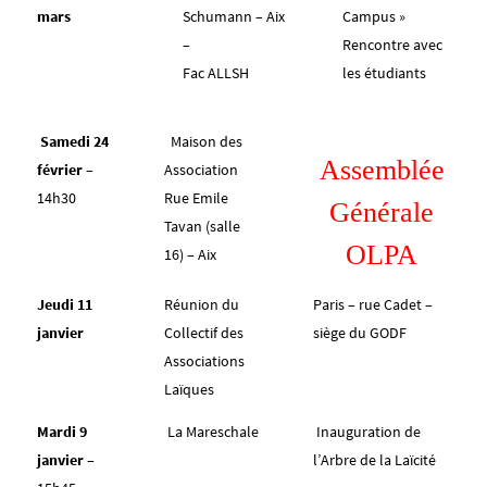
mars
Schumann – Aix
Campus »
–
Rencontre avec
Fac ALLSH
les étudiants
Samedi 24
Maison des
Assemblée
février
–
Association
14h30
Rue Emile
Générale
Tavan (salle
OLPA
16) – Aix
Jeudi 11
Réunion du
Paris – rue Cadet –
janvier
Collectif des
siège du GODF
Associations
Laïques
Mardi 9
La Mareschale
Inauguration de
janvier –
l’Arbre de la Laïcité