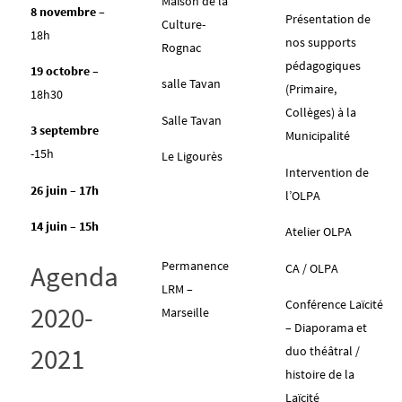
Maison de la
8 novembre –
Présentation de
Culture-
18h
nos supports
Rognac
pédagogiques
19 octobre
–
salle Tavan
(Primaire,
18h30
Collèges) à la
Salle Tavan
3 septembre
Municipalité
-15h
Le Ligourès
Intervention de
26 juin – 17h
l’OLPA
14 juin – 15h
Atelier OLPA
Permanence
Agenda
CA / OLPA
LRM –
Conférence Laïcité
2020-
Marseille
– Diaporama et
2021
duo théâtral /
histoire de la
Laïcité