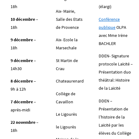
18h
(élargi)
Aix- Mairie,
10 décembre
–
Salle des Etats
Conférence
18h
de Provence
publique
OLPA
avec Mme Irène
9 décembre
–
Aix- Ecole la
BACHLER
18h
Marsechale
DDEN- Signature
9 décembre
–
St Martin de
protocole Laïcité –
14h30
Crau
Présentation duo
théâtral: Histoire
8 décembre
–
Chateaurenard
de la Laïcité
9h à 12h
Collège de
DDEN –
7 décembre
–
Cavaillon
Présentation de
après-midi
Le Ligourès
l’histoire de la
22 novembre
–
Laïcité par les
le Ligourès
18h
élèves du Collège