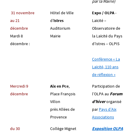
par la Mairie)
31 novembre
Hôtel de Ville
Expo / OLPA
-
au 21
d’
Istres
Laïcité –
décembre
Auditorium
Observatoire de
Mardi 8
Mairie
la Laïcité du Pays
décembre :
d’Istres
–
OLPIS
Conférence « La
Laïcité, 110 ans
de réflexion »
Mercredi 9
Aix en Pce
,
Participation de
décembre
Place François
l’OLPA au
Forum
Villon
d’hiver
organisé
près Allées de
par
Pays d’Aix
Provence
Associations
du 30
Collège Mignet
Exposition OLPA