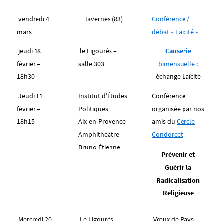
vendredi 4
Tavernes (83)
Conférence /
mars
débat « Laïcité »
jeudi 18
le Ligourès –
Causerie
février –
salle 303
bimensuelle
:
18h30
échange Laïcité
Jeudi 11
Institut d’Études
Conférence
février –
Politiques
organisée par nos
18h15
Aix-en-Provence
amis du
Cercle
Amphithéâtre
Condorcet
Bruno Étienne
Prévenir et
Guérir la
Radicalisation
Religieuse
Mercredi 20
Le Ligourès
Vœux de Pays