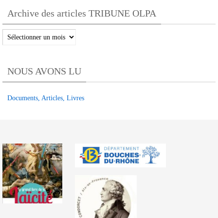
OLPA
Archive des articles TRIBUNE OLPA
par
catégories
Archive
des
articles
NOUS AVONS LU
TRIBUNE
OLPA
Documents, Articles, Livres