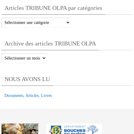
Articles TRIBUNE OLPA par catégories
Articles
TRIBUNE
OLPA
Archive des articles TRIBUNE OLPA
par
catégories
Archive
des
articles
NOUS AVONS LU
TRIBUNE
OLPA
Documents, Articles, Livres