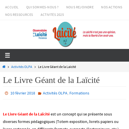
Passer
ACCUEIL
QUI SOMMES-NOUS ?
NOUS REJOINDRE
NOS ACTIONS
vers
NOS RESSOURCES
ACTIVITÉS 2025
le
contenu
Home
Activités OLPA
Le Livre Géant de la Laïcité
Le Livre Géant de la Laïcité
,
10 février 2018
Activités OLPA
Formations
Le Livre Géant de la Laïcité
est un concept qui se présente sous
diverses formes pédagogiques (Totem exposition, livrets papiers ou