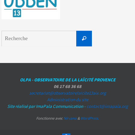
Search
Recherche
for:
OLPA - OBSERVATOIRE DE LA LAÏCITÉ PROVENCE
06 17 68 36 68
secretariat@observatoirelaicite13aix.org
Administration du site
Site réalisé par ImaPala Communication -
contact@imapala.org
Fonctionne avec
Nirvana
&
WordPress.