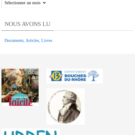
Archive
des
articles
NOUS AVONS LU
TRIBUNE
OLPA
Documents, Articles, Livres