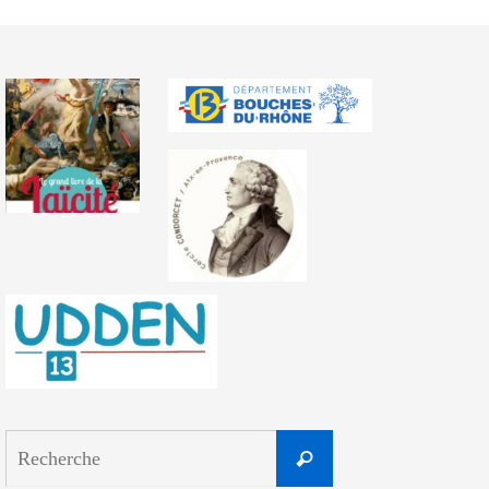
Search
Recherche
for: