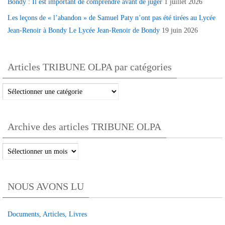
Bondy : Il est important de comprendre avant de juger
1 juillet 2026
Les leçons de « l’abandon » de Samuel Paty n’ont pas été tirées au Lycée
Jean-Renoir à Bondy Le Lycée Jean-Renoir de Bondy
19 juin 2026
Articles TRIBUNE OLPA par catégories
Articles
TRIBUNE
OLPA
Archive des articles TRIBUNE OLPA
par
catégories
Archive
des
articles
NOUS AVONS LU
TRIBUNE
OLPA
Documents, Articles, Livres