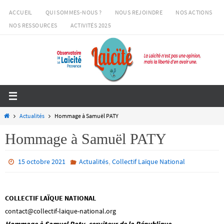
Passer
ACCUEIL
QUI SOMMES-NOUS ?
NOUS REJOINDRE
NOS ACTIONS
vers
NOS RESSOURCES
ACTIVITÉS 2025
le
contenu
Home
Actualités
Hommage à Samuël PATY
Hommage à Samuël PATY
,
15 octobre 2021
Actualités
Collectif Laïque National
COLLECTIF LAÏQUE NATIONAL
contact@collectif-laique-national.org