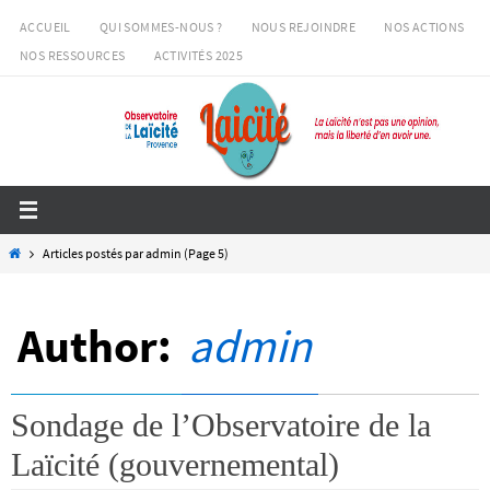
Passer
ACCUEIL
QUI SOMMES-NOUS ?
NOUS REJOINDRE
NOS ACTIONS
vers
NOS RESSOURCES
ACTIVITÉS 2025
le
contenu
Home
Articles postés par admin
(Page 5)
Author:
admin
Sondage de l’Observatoire de la
Laïcité (gouvernemental)