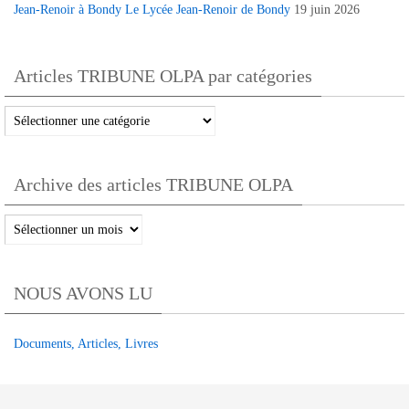
Jean-Renoir à Bondy Le Lycée Jean-Renoir de Bondy
19 juin 2026
Articles TRIBUNE OLPA par catégories
Articles
TRIBUNE
OLPA
Archive des articles TRIBUNE OLPA
par
catégories
Archive
des
articles
NOUS AVONS LU
TRIBUNE
OLPA
Documents, Articles, Livres