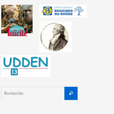
Search
Recherche
for: