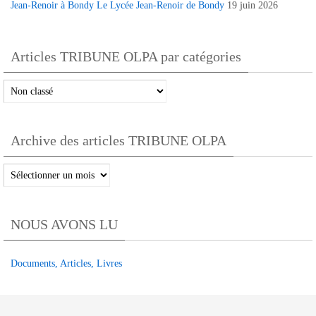
Jean-Renoir à Bondy Le Lycée Jean-Renoir de Bondy
19 juin 2026
Articles TRIBUNE OLPA par catégories
Articles
TRIBUNE
OLPA
Archive des articles TRIBUNE OLPA
par
catégories
Archive
des
articles
NOUS AVONS LU
TRIBUNE
OLPA
Documents, Articles, Livres