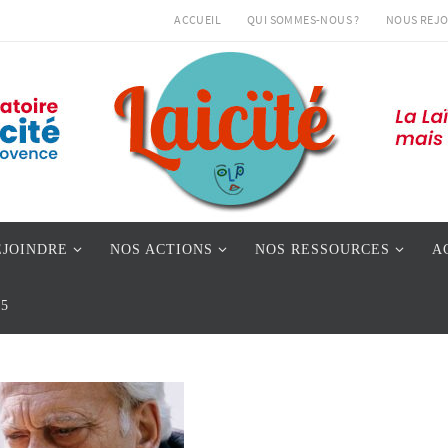
ACCUEIL
QUI SOMMES-NOUS ?
NOUS REJO
EJOINDRE
NOS ACTIONS
NOS RESSOURCES
A
05