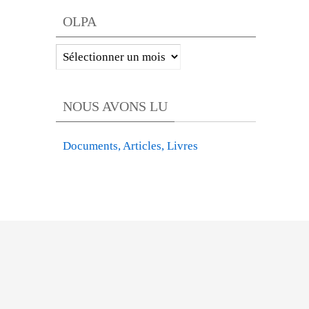
par
OLPA
catégories
Archive
des
articles
NOUS AVONS LU
TRIBUNE
OLPA
Documents, Articles, Livres