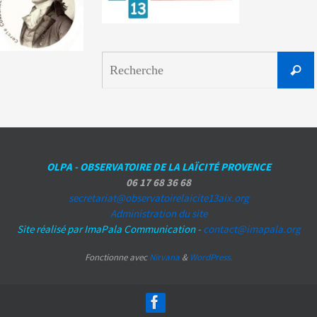
Reche
OLPA - OBSERVATOIRE DE LA LAÏCITÉ PROVENCE
06 17 68 36 68
secretariat@observatoirelaicite13aix.org
Administration du site
Site réalisé par ImaPala Communication -
contact@imapala.org
Fonctionne avec
Nirvana
&
WordPress.