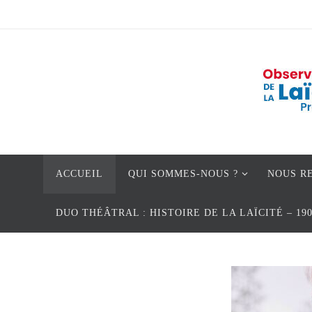
Passer
vers
le
contenu
Passer
ACCUEIL
QUI SOMMES-NOUS ?
NOUS R
vers
le
DUO THÉÂTRAL : HISTOIRE DE LA LAÏCITÉ – 19
contenu