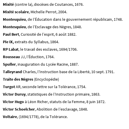
Mixité
(contre la), diocèses de Coutances, 1676.
Mixité scolaire
, Michelle Perrot, 2004.
Montesquieu
, de l’Éducation dans le gouvernement républicain, 1748.
Montesquieu
, de l’Esclavage des Nègres, 1848.
Paul Bert
, Curiosité de l’esprit, 6 août 1882.
Pie IX,
extraits du Syllabus, 1864.
RP Labat
, le travail des esclaves, 1694/1706.
Rousseau
JJ, l’Éduction, 1764.
Spuller
, inauguration du Lycée Racine, 1887.
Talleyrand
Charles, l’Instruction base de la Liberté, 10 sept. 1791.
Traite des Nègres
(Encyclopédie)
Turgot
AR, seconde lettre sur la Tolérance, 1754.
Victor Duruy
, statistiques de l’Instruction primaire, 1863.
Victor Hugo
à Léon Richer, statuts de la Femme, 8 juin 1872.
Victor Schoelcher
, Abolition de l’esclavage, 1848.
Voltaire
, (1694/1778), de la Tolérance.