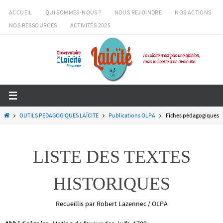
Passer
ACCUEIL
QUI SOMMES-NOUS ?
NOUS REJOINDRE
NOS ACTIONS
vers
NOS RESSOURCES
ACTIVITÉS 2025
le
contenu
Home
OUTILS PEDAGOGIQUES LAÏCITE
Publications OLPA
Fiches pédagogiques
LISTE DES TEXTES
HISTORIQUES
Recueillis par Robert Lazennec / OLPA