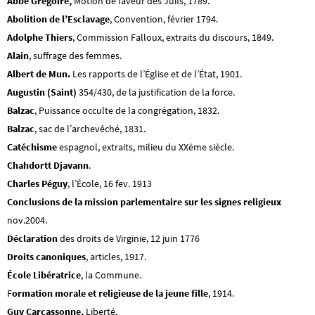
Abbé Grégoire,
Motion de faveur des Juifs, 1789.
Abolition de l’Esclavage
, Convention, février 1794.
Adolphe Thiers
, Commission Falloux, extraits du discours, 1849.
Alain
, suffrage des femmes.
Albert de Mun.
Les rapports de l’Église et de l’État, 1901.
Augustin (Saint)
354/430, de la justification de la force.
Balzac
, Puissance occulte de la congrégation, 1832.
Balzac
, sac de l’archevêché, 1831.
Catéchisme
espagnol, extraits, milieu du XXème siècle.
Chahdortt
Djavann
.
Charles
Péguy
, l’École, 16 fev. 1913
Conclusions de la mission parlementaire sur les signes religieux
nov.2004.
Déclaration
des droits de Virginie, 12 juin 1776
Droits canoniques
, articles, 1917.
École Libératrice
, la Commune.
F
ormation morale et religieuse de la jeune fille
, 1914.
Guy Carcassonne,
Liberté.