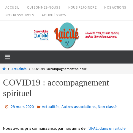
Passer
ACCUEIL
QUI SOMMES-NOUS ?
NOUS REJOINDRE
NOS ACTIONS
vers
NOS RESSOURCES
ACTIVITÉS 2025
le
contenu
Home
Actualités
COVID19 : accompagnement spirituel
COVID19 : accompagnement
spirituel
,
,
28 mars 2020
Actualités
Autres associations
Non classé
Nous avons pris connaissance, par nos amis de
l’UFAL, dans un article